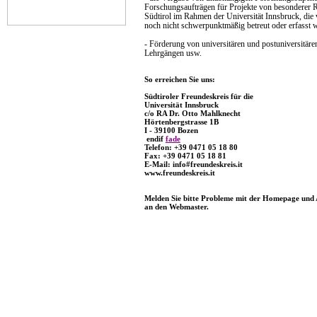
Forschungsaufträgen für Projekte von besonderer R
Südtirol im Rahmen der Universität Innsbruck, die 
noch nicht schwerpunktmäßig betreut oder erfasst 
- Förderung von universitären und postuniversitäre
Lehrgängen usw.
So erreichen Sie uns:
Südtiroler Freundeskreis für die
Universität Innsbruck
c/o RA Dr. Otto Mahlknecht
Hörtenbergstrasse 1B
I - 39100 Bozen
endif
fade
Telefon: +39 0471 05 18 80
Fax: +39 0471 05 18 81
E-Mail:
info#freundeskreis.it
www.freundeskreis.it
Melden Sie bitte Probleme mit der Homepage und
an den
Webmaster
.